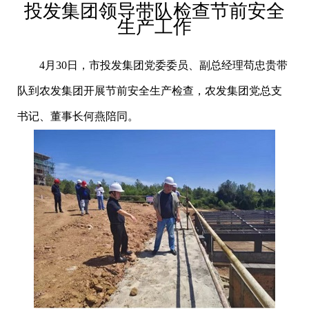
投发集团领导带队检查节前安全
生产工作
4月30日，市投发集团党委委员、副总经理苟忠贵带
队到农发集团开展节前安全生产检查，农发集团党总支
书记、董事长何燕陪同。